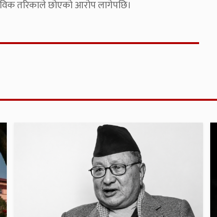
ाविक तरिकाले छोएको आरोप लागेपछि।