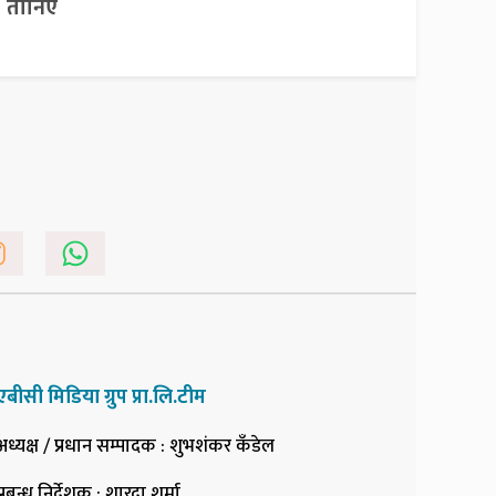
तानिए
एबीसी मिडिया ग्रुप प्रा.लि.टीम
अध्यक्ष / प्रधान सम्पादक
: शुभशंकर कँडेल
प्रबन्ध निर्देशक
: शारदा शर्मा