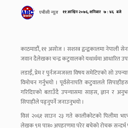
एबीसी न्यूज
११ आश्विन २०७६, शनिबार ७ : ४६ बजे
काठमाडौं, ११ असोज । सशस्त्र द्वन्द्वकालमा नेपाली सेन
जवान दैलेखका चन्द्र कटुवालको यथार्थमा आधारित उ
लडाईँ, प्रेम र पुर्नजन्मजस्ता विषय समेटिएको सो उपन्य
विमोचन गर्नुभयो । पूर्वसेनापति कटुवालले सिपाहीहर
गरिदिएको बताउँदै उपन्यासमा साहस, ज्ञान र अनु
सिपाहीले पढ्नुपर्ने जनाउनुभयो ।
विसं २०६१ साउन २३ गते कालीकोटको पिलीमा भएको
लेखक ९म पात्र० अपहरणमा परेर बचेको रोचक सन्दर्भ पन