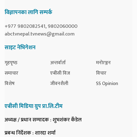
विज्ञापनका लागि सम्पर्क
+977 9802082541, 9802060000
abctvnepal.tvnews@gmail.com
साइट नेभिगेशन
गृहपृष्‍ठ
अन्तर्वार्ता
मनोरञ्जन
समाचार
एबीसी विज
विचार
विशेष
जीवनशैली
SS Opinion
एबीसी मिडिया ग्रुप प्रा.लि.टीम
अध्यक्ष / प्रधान सम्पादक
: शुभशंकर कँडेल
प्रबन्ध निर्देशक
: शारदा शर्मा