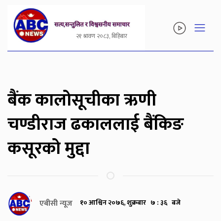
२१ श्रावण २०८३, बिहिबार
बैंक कालोसूचीका ऋणी
चण्डीराज ढकाललाई बैंकिङ
कसूरको मुद्दा
एबीसी न्यूज
१० आश्विन २०७६, शुक्रबार ७ : ३६ बजे