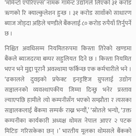
‘मोमेन्टो एपेरिएल्स’ नामक गार्मेन्ट उद्योगले लिएको ३१ करोड
ऋणको रि क्याल्कुलेशन हुन्छ । ३१ करोड सावाँको साधारण
ब्याज जोड्दा अहिले चण्डीले बैंकलाई ८० करोड रुपैयाँ तिर्नुपर्ने
छ ।
निश्चित अवधिसम्म नियमितरुपमा किस्ता तिरेको खण्डमा
बैंकले ब्याजदरमा बम्पर सहुलियत दिने छ । किस्ता नियमित
भएन भने मुद्दा पूरानै अवस्थामा फर्किन्छ एक कर्मचारीले भने ।
‘ढकालले दुवइको प्रफेक्ट इनड्रष्टिज ग्रुपलाई उद्योग
सञ्चालनको व्यवस्थापकीय जिम्मा दिन्छु भनेर प्रस्ताव
ल्याएपछि हामीले त्यो कम्पनीसँग भएको सम्झौता र त्यसका
सञ्चालकलाई बैंकमा सम्पर्क राख्न भन्यौं,’ ‘स्रोतले भन्यो, ‘उक्त
कम्पनीका कार्यकारी अध्यक्ष थोमस नेपाल आएर २ पटक
मिटिङ गरिसकेका छन् ।’ भारतीय मूलका थोमसले बैंकको