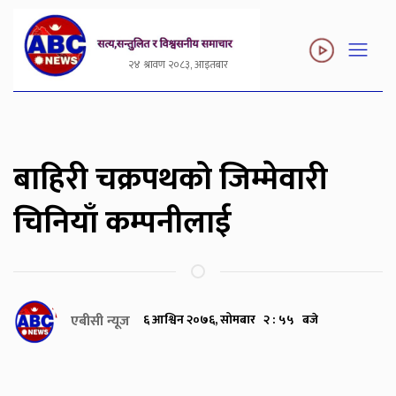
२४ श्रावण २०८३, आइतबार
बाहिरी चक्रपथको जिम्मेवारी
चिनियाँ कम्पनीलाई
एबीसी न्यूज
६ आश्विन २०७६, सोमबार २ : ५५ बजे