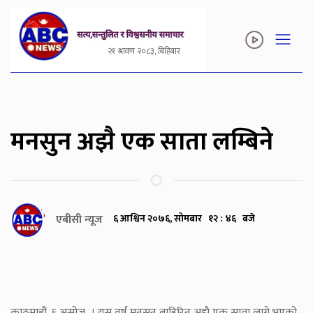
२१ श्रावण २०८३, बिहिबार
मनसुन अझै एक साता लम्बिने
एबीसी न्यूज
६ आश्विन २०७६, सोमबार १२ : ४६ बजे
काठमाडौं, ६ असोज । यस वर्ष मनसुन बाहिरिन अझै एक साता लाग्ने भएको