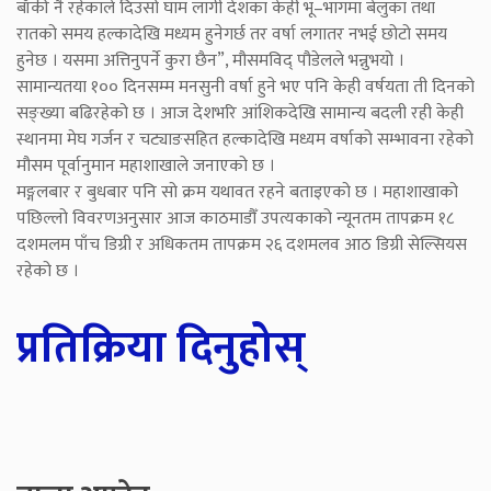
बाँकी नै रहेकाले दिउसो घाम लागी देशका केही भू–भागमा बेलुका तथा
रातको समय हल्कादेखि मध्यम हुनेगर्छ तर वर्षा लगातर नभई छोटो समय
हुनेछ । यसमा अत्तिनुपर्ने कुरा छैन”, मौसमविद् पौडेलले भन्नुभयो ।
सामान्यतया १०० दिनसम्म मनसुनी वर्षा हुने भए पनि केही वर्षयता ती दिनको
सङ्ख्या बढिरहेको छ । आज देशभरि आंशिकदेखि सामान्य बदली रही केही
स्थानमा मेघ गर्जन र चट्याङसहित हल्कादेखि मध्यम वर्षाको सम्भावना रहेको
मौसम पूर्वानुमान महाशाखाले जनाएको छ ।
मङ्गलबार र बुधबार पनि सो क्रम यथावत रहने बताइएको छ । महाशाखाको
पछिल्लो विवरणअनुसार आज काठमाडौँ उपत्यकाको न्यूनतम तापक्रम १८
दशमलम पाँच डिग्री र अधिकतम तापक्रम २६ दशमलव आठ डिग्री सेल्सियस
रहेको छ ।
प्रतिक्रिया दिनुहोस्