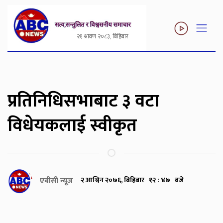
२१ श्रावण २०८३, बिहिबार
प्रतिनिधिसभाबाट ३ वटा
विधेयकलाई स्वीकृत
एबीसी न्यूज
२ आश्विन २०७६, बिहिबार १२ : ४७ बजे