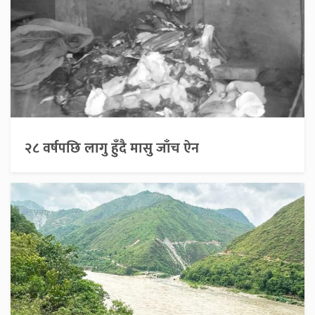
२८ वर्षपछि लागु हुँदै मासु जाँच ऐन