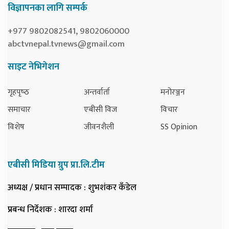
विज्ञापनका लागि सम्पर्क
+977 9802082541, 9802060000
abctvnepal.tvnews@gmail.com
साइट नेभिगेशन
गृहपृष्‍ठ
अन्तर्वार्ता
मनोरञ्जन
समाचार
एबीसी विज
विचार
विशेष
जीवनशैली
SS Opinion
एबीसी मिडिया ग्रुप प्रा.लि.टीम
अध्यक्ष / प्रधान सम्पादक
: शुभशंकर कँडेल
प्रबन्ध निर्देशक
: शारदा शर्मा