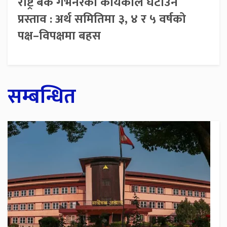
राष्ट्र बैंक गभर्नरको कार्यकाल घटाउने
प्रस्ताव : अर्थ समितिमा ३, ४ र ५ वर्षको
पक्ष–विपक्षमा बहस
सम्बन्धित