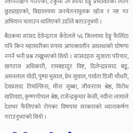
रक्तपरीक्षण गरिएको, टेकुमा २० श्यया डेङ्गु प्रभावितका लागि
छुट्याइएको, विद्यालयमा जनचेतनामूलक खोज र नष्ट गर
अभियान चलाउन थालिएको उहाँले बताउनुभयो ।
बैठकमा सांसद देवेन्द्रराज कँडेलले ५६ जिल्लामा डेङ्गु फैलिँदा
पनि किन महामारीका रुपमा आपत्कालीन अवस्थाको घोषणा
नगर्ने भनी प्रश्न राख्नुभएको थियो । सांसदहरु सुजाता परियार,
खगराज अधिकारी, रामबहादुर विष्ट, दिलेन्द्रप्रसाद बडू,
अमनलाल मोदी, पुष्पा भुसाल, प्रेम सुवाल, पार्वता डिसी चौधरी,
देवप्रसाद तिमल्सिना, मीना सुब्बा, जीवनराम श्रेष्ठ, विरोध
खतिवडा, कृष्णगोपाल श्रेष्ठ, राजेन्द्रकुमार केसी, नवीना लामाले
देशभर फैलिएको रोगका विषयमा सरकारको ध्यानाकर्षण
गराउनुभएको थियो ।