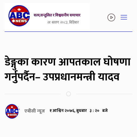
२१ श्रावण २०८३, बिहिबार
डेङ्गुका कारण आपतकाल घोषणा
गर्नुपर्दैन– उपप्रधानमन्त्री यादव
एबीसी न्यूज
१ आश्विन २०७६, बुधबार ३ : २० बजे