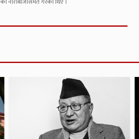
र्को नाराबाजीसमेत गरेका थिए ।