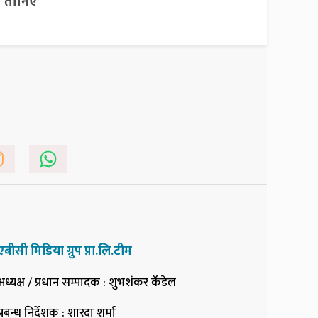
तानिए
एबीसी मिडिया ग्रुप प्रा.लि.टीम
अध्यक्ष / प्रधान सम्पादक
: शुभशंकर कँडेल
प्रबन्ध निर्देशक
: शारदा शर्मा