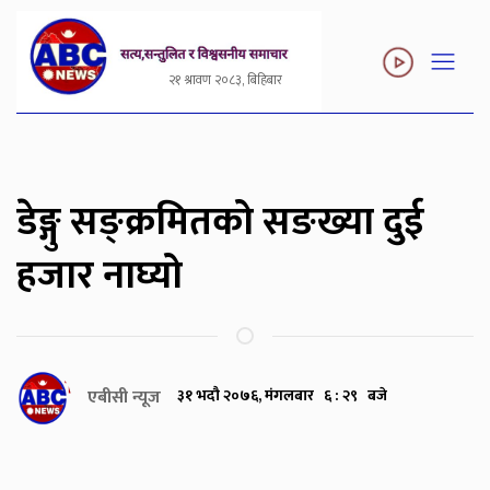
२१ श्रावण २०८३, बिहिबार
डेङ्गु सङ्क्रमितको सङख्या दुई
हजार नाघ्यो
एबीसी न्यूज
३१ भदौ २०७६, मंगलबार ६ : २९ बजे