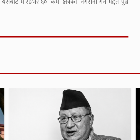
 मोरङभर ६० किमी क्षेत्रको निगरानी गर्न मद्दत पुग्ने