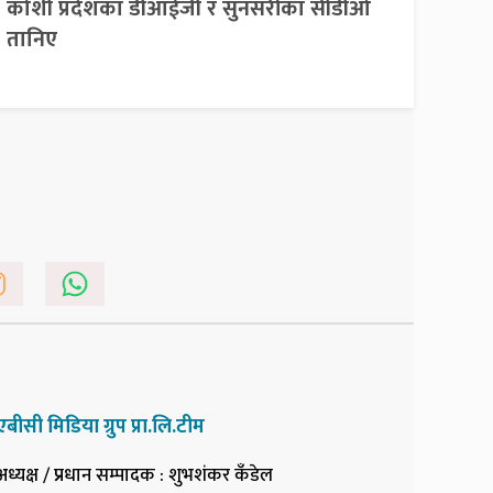
कोशी प्रदेशका डीआईजी र सुनसरीका सीडीओ
तानिए
एबीसी मिडिया ग्रुप प्रा.लि.टीम
अध्यक्ष / प्रधान सम्पादक
: शुभशंकर कँडेल